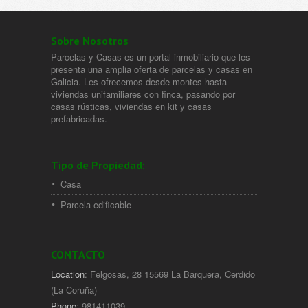
Sobre Nosotros
Parcelas y Casas es un portal inmobiliario que les
presenta una amplia oferta de parcelas y casas en
Galicia. Les ofrecemos desde montes hasta
viviendas unifamiliares con finca, pasando por
casas rústicas, viviendas en kit y casas
prefabricadas.
Tipo de Propiedad:
Casa
Parcela edificable
CONTACTO
Location
: Felgosas, 28 15569 La Barquera, Cerdido
(La Coruña)
Phone
: 981411039