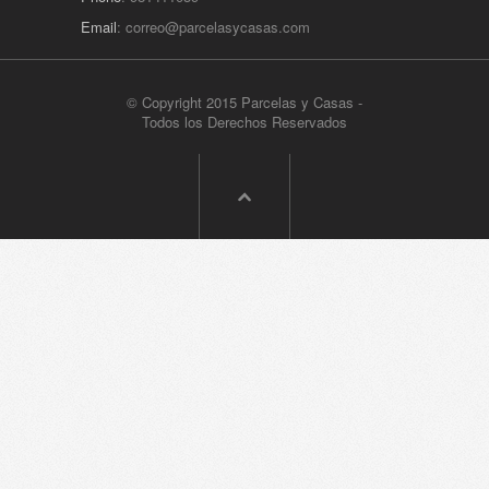
Email
:
correo@parcelasycasas.com
© Copyright 2015 Parcelas y Casas -
Todos los Derechos Reservados